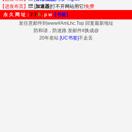
【进发布页】
🔜
[
加速器
]打不开网站用它!
免费
永 久 网 址：
7 7
6
. p w
【书签】
发任意邮件到www#AmLhc.Top 回复最新地址
防和谐，防迷路 发邮件#换成@
20年老站
[UC书签]
不走丢