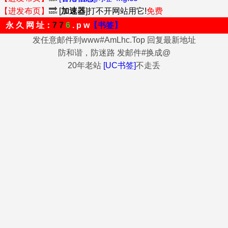
【进发布页】
🔜
[
加速器
]打不开网站用它!
免费
永 久 网 址：
7 7
6
. p w
【书签】
发任意邮件到www#AmLhc.Top 回复最新地址
防和谐，防迷路 发邮件#换成@
20年老站
[UC书签]
不走丢