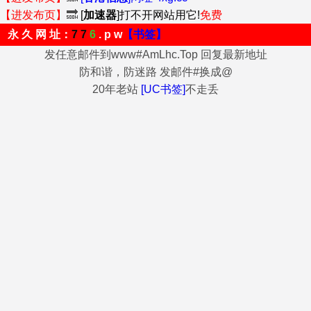
【进发布页】
🔜
[
加速器
]打不开网站用它!
免费
永 久 网 址：
7 7
6
. p w
【书签】
发任意邮件到www#AmLhc.Top 回复最新地址
防和谐，防迷路 发邮件#换成@
20年老站
[UC书签]
不走丢