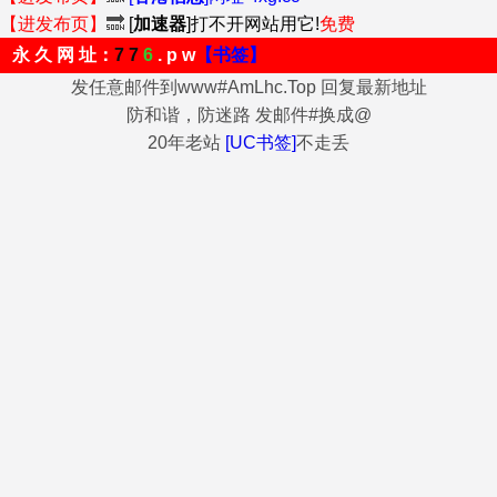
【进发布页】
🔜
[
加速器
]打不开网站用它!
免费
永 久 网 址：
7 7
6
. p w
【书签】
发任意邮件到www#AmLhc.Top 回复最新地址
防和谐，防迷路 发邮件#换成@
20年老站
[UC书签]
不走丢