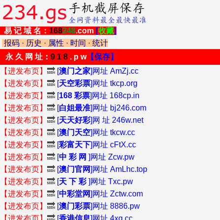
易 记 域 名：
168
248
.com
[
收藏
]
报码
·
历史
·
属性
·
时间
·
统计
永 久 网 址：
9 1 8
. p w
【保存】
【进发布页】
🔜
[
澳门之家
]网址 AmZj.cc
【进发布页】
🔜
[
天空彩票
]网址 tkcp.org
【进发布页】
🔜
[
168 彩票
]网址 168cp.in
【进发布页】
🔜
[
白姐最准
]网址 bj246.com
【进发布页】
🔜
[
天天好彩
]网 址 246w.net
【进发布页】
🔜
[
澳门天空
]网址 tkcw.cc
【进发布页】
🔜
[
彩富天下
]网址 cFtX.cc
【进发布页】
🔜
[
中 彩 网
]网址 Zcw.pw
【进发布页】
🔜
[
澳门官网
]网址 AmLhc.top
【进发布页】
🔜
[
天 下 彩
]网址 Txc.pw
【进发布页】
🔜
[
中彩堂网
]网址 Zctw.com
【进发布页】
🔜
[
澳门彩票
]网址 8886.pw
【进发布页】
🔜
[
香港信息
]网址 4xg.cc