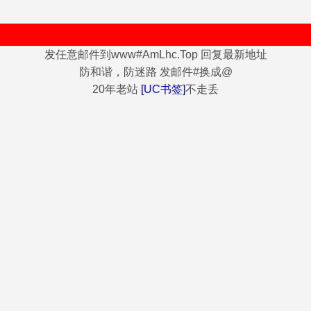
发任意邮件到www#AmLhc.Top 回复最新地址
防和谐，防迷路 发邮件#换成@
20年老站
[UC书签]
不走丢